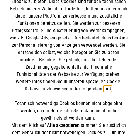
Informationen
Erlebnis zu bieten. Diese Cookies sind für den technischen
Unsere Kurse
Betrieb unserer Webseite erforderlich, helfen uns aber auch
dabei, unsere Plattform zu verbessern und zusätzliche
Mitarbeiten
Kontakt
Funktionen bereitzustellen. Sie werden zur besseren
Wir Malteser
Erfolgskontrolle und Aussteuerung von Werbekampagnen,
Impressum
Malteser online
wie z.B. Google Ads, eingesetzt. Das bedeutet, dass Cookies
Datenschutz
zur Personalisierung von Anzeigen verwendet werden. Sie
entscheiden selbst, welche Kategorien Sie zulassen
Malteserorden
möchten. Beachten Sie jedoch, dass bei fehlender
Malteser Jugend
Zustimmung gegebenenfalls nicht mehr alle
Spendenkonto
Funktionalitäten der Webseite zur Verfügung stehen.
Malteser International
Weitere Infos finden Sie in unseren speziellen Cookie-
Sharepoint
Datenschutzhinweisen unter folgendem
Link
.
Empfänger: Malteser Hilfsdienst e.V.
IBAN: DE78370601201201201019
Soziale Netzwerke
Technisch notwendige Cookies können nicht abgelehnt
BIC: GENODED1AAC
werden, da ein Betrieb der Seite dann nicht mehr
Aachener Bank eG
gewährleistet werden kann.
Mit dem Klick auf
Alle akzeptieren
stimmen Sie zusätzlich
Der Malteser Hilfsdienst e.V. ist als eingetragene
dem Gebrauch der nicht notwendigen Cookies zu. Um Ihre