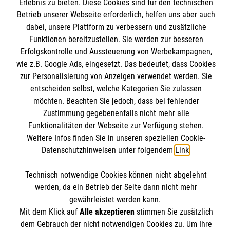
Informationen
Erlebnis zu bieten. Diese Cookies sind für den technischen
Unsere Kurse
Betrieb unserer Webseite erforderlich, helfen uns aber auch
dabei, unsere Plattform zu verbessern und zusätzliche
Mitarbeiten
Kontakt
Funktionen bereitzustellen. Sie werden zur besseren
Wir Malteser
Erfolgskontrolle und Aussteuerung von Werbekampagnen,
Impressum
Malteser online
wie z.B. Google Ads, eingesetzt. Das bedeutet, dass Cookies
Datenschutz
zur Personalisierung von Anzeigen verwendet werden. Sie
entscheiden selbst, welche Kategorien Sie zulassen
Malteserorden
möchten. Beachten Sie jedoch, dass bei fehlender
Malteser Jugend
Zustimmung gegebenenfalls nicht mehr alle
Spendenkonto
Funktionalitäten der Webseite zur Verfügung stehen.
Malteser International
Weitere Infos finden Sie in unseren speziellen Cookie-
Sharepoint
Datenschutzhinweisen unter folgendem
Link
.
Empfänger: Malteser Hilfsdienst e.V.
IBAN: DE78370601201201201019
Soziale Netzwerke
Technisch notwendige Cookies können nicht abgelehnt
BIC: GENODED1AAC
werden, da ein Betrieb der Seite dann nicht mehr
Aachener Bank eG
gewährleistet werden kann.
Mit dem Klick auf
Alle akzeptieren
stimmen Sie zusätzlich
Der Malteser Hilfsdienst e.V. ist als eingetragene
dem Gebrauch der nicht notwendigen Cookies zu. Um Ihre