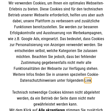
Wir verwenden Cookies, um Ihnen ein optimales Webseiten-
Angebote und Leistungen
Informationen
Erlebnis zu bieten. Diese Cookies sind für den technischen
Unsere Kurse
Betrieb unserer Webseite erforderlich, helfen uns aber auch
dabei, unsere Plattform zu verbessern und zusätzliche
Mitarbeiten
Kontakt
Funktionen bereitzustellen. Sie werden zur besseren
Wir Malteser
Erfolgskontrolle und Aussteuerung von Werbekampagnen,
Impressum
Malteser online
wie z.B. Google Ads, eingesetzt. Das bedeutet, dass Cookies
Datenschutz
zur Personalisierung von Anzeigen verwendet werden. Sie
entscheiden selbst, welche Kategorien Sie zulassen
Malteserorden
möchten. Beachten Sie jedoch, dass bei fehlender
Malteser Jugend
Spendenkonto
Zustimmung gegebenenfalls nicht mehr alle
Funktionalitäten der Webseite zur Verfügung stehen.
Malteser International
Weitere Infos finden Sie in unseren speziellen Cookie-
Sharepoint
Datenschutzhinweisen unter folgendem
Link
.
Empfänger: Malteser Hilfsdienst e.V.
IBAN: DE78370601201201201019
Soziale Netzwerke
Technisch notwendige Cookies können nicht abgelehnt
BIC: GENODED1AAC
werden, da ein Betrieb der Seite dann nicht mehr
Aachener Bank eG
gewährleistet werden kann.
Mit dem Klick auf
Alle akzeptieren
stimmen Sie zusätzlich