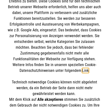
Informationen
Erlebnis zu bieten. Diese Cookies sind für den technischen
Unsere Kurse
Betrieb unserer Webseite erforderlich, helfen uns aber auch
dabei, unsere Plattform zu verbessern und zusätzliche
Mitarbeiten
Kontakt
Funktionen bereitzustellen. Sie werden zur besseren
Wir Malteser
Erfolgskontrolle und Aussteuerung von Werbekampagnen,
Impressum
Malteser online
wie z.B. Google Ads, eingesetzt. Das bedeutet, dass Cookies
Datenschutz
zur Personalisierung von Anzeigen verwendet werden. Sie
entscheiden selbst, welche Kategorien Sie zulassen
Malteserorden
möchten. Beachten Sie jedoch, dass bei fehlender
Malteser Jugend
Zustimmung gegebenenfalls nicht mehr alle
Spendenkonto
Funktionalitäten der Webseite zur Verfügung stehen.
Malteser International
Weitere Infos finden Sie in unseren speziellen Cookie-
Sharepoint
Datenschutzhinweisen unter folgendem
Link
.
Empfänger: Malteser Hilfsdienst e.V.
IBAN: DE78370601201201201019
Soziale Netzwerke
Technisch notwendige Cookies können nicht abgelehnt
BIC: GENODED1AAC
werden, da ein Betrieb der Seite dann nicht mehr
Aachener Bank eG
gewährleistet werden kann.
Mit dem Klick auf
Alle akzeptieren
stimmen Sie zusätzlich
Der Malteser Hilfsdienst e.V. ist als eingetragene
dem Gebrauch der nicht notwendigen Cookies zu. Um Ihre