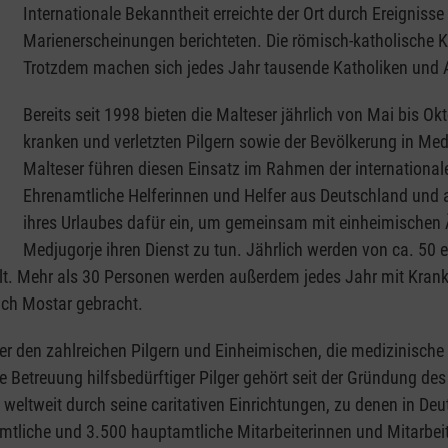
Internationale Bekanntheit erreichte der Ort durch Ereigniss
Marienerscheinungen berichteten. Die römisch-katholische K
Trotzdem machen sich jedes Jahr tausende Katholiken und A
Bereits seit 1998 bieten die Malteser jährlich von Mai bis O
kranken und verletzten Pilgern sowie der Bevölkerung in Med
Malteser führen diesen Einsatz im Rahmen der international
Ehrenamtliche Helferinnen und Helfer aus Deutschland und 
ihres Urlaubes dafür ein, um gemeinsam mit einheimischen Ä
Medjugorje ihren Dienst zu tun. Jährlich werden von ca. 50
elt. Mehr als 30 Personen werden außerdem jedes Jahr mit Kra
ach Mostar gebracht.
ser den zahlreichen Pilgern und Einheimischen, die medizinisch
e Betreuung hilfsbedürftiger Pilger gehört seit der Gründung d
 weltweit durch seine caritativen Einrichtungen, zu denen in Deut
liche und 3.500 hauptamtliche Mitarbeiterinnen und Mitarbeite