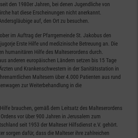
e seit den 1980er Jahren, bei denen Jugendliche von
irche hat diese Erscheinungen nicht anerkannt.
ndersgläubige auf, den Ort zu besuchen.
ktober im Auftrag der Pfarrgemeinde St. Jakobus den
jugorje Erste Hilfe und medizinische Betreuung an. Die
en humanitären Hilfe des Malteserordens durch.
aus anderen europäischen Ländern setzen bis 15 Tage
rzten und Krankenschwestern in der Sanitätsstation in
 ehrenamtlichen Maltesern über 4.000 Patienten aus rund
nkenwagen zur Weiterbehandlung in die
e Hilfe brauchen, gemäß dem Leitsatz des Malteserordens
es Ordens vor über 900 Jahren in Jerusalem zum
schland seit 1953 der Malteser Hilfsdienst e.V. gehört.
r sorgen dafür, dass die Malteser ihre zahlreichen