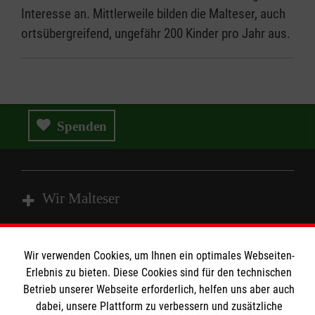
Interesse an. Mittlerweile bilden die Malteser, auch
ortsübergreifend, ungefähr 200 Kinder pro Jahr aus.
Spenden
Wir Malteser
Spenden und Helfen
Wir verwenden Cookies, um Ihnen ein optimales Webseiten-
Angebote und Leistungen
Erlebnis zu bieten. Diese Cookies sind für den technischen
Informationen
Betrieb unserer Webseite erforderlich, helfen uns aber auch
Unsere Kurse
dabei, unsere Plattform zu verbessern und zusätzliche
Mitarbeiten