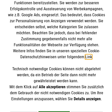
Funktionen bereitzustellen. Sie werden zur besseren
Kontakt
Wir Malteser
Erfolgskontrolle und Aussteuerung von Werbekampagnen,
Impressum
Malteser online
wie z.B. Google Ads, eingesetzt. Das bedeutet, dass Cookies
Datenschutz
zur Personalisierung von Anzeigen verwendet werden. Sie
entscheiden selbst, welche Kategorien Sie zulassen
Malteserorden
möchten. Beachten Sie jedoch, dass bei fehlender
Zustimmung gegebenenfalls nicht mehr alle
Malteser Jugend
Spendenkonto
Funktionalitäten der Webseite zur Verfügung stehen.
Malteser International
Weitere Infos finden Sie in unseren speziellen Cookie-
Sharepoint
Datenschutzhinweisen unter folgendem
Link
.
Empfänger: Malteser Hilfsdienst e.V.
IBAN: DE78370601201201201019
Technisch notwendige Cookies können nicht abgelehnt
Soziale Netzwerke
werden, da ein Betrieb der Seite dann nicht mehr
BIC: GENODED1AAC
gewährleistet werden kann.
Aachener Bank eG
Mit dem Klick auf
Alle akzeptieren
stimmen Sie zusätzlich
Der Malteser Hilfsdienst e.V. ist als eingetragene
dem Gebrauch der nicht notwendigen Cookies zu. Um Ihre
Einstellungen anzupassen, wählen Sie
Details anzeigen
.
gemeinnützige Organisation von der Körperschaft- und
Gewerbesteuer befreit.