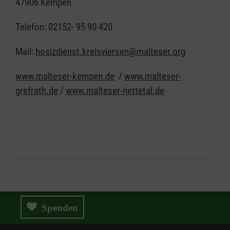
47906 Kempen
Telefon: 02152- 95 90 420
Mail:
hosizdienst.kreisviersen@malteser.org
www.malteser-kempen.de
/
www.malteser-
grefrath.de
/
www.malteser-nettetal.de
Spenden