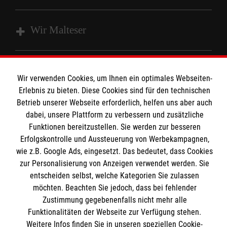
Wir Malteser
Spenden und Helfen
Wir verwenden Cookies, um Ihnen ein optimales Webseiten-
Angebote und Leistungen
Informationen
Erlebnis zu bieten. Diese Cookies sind für den technischen
Unsere Kurse
Betrieb unserer Webseite erforderlich, helfen uns aber auch
Mitarbeiten
dabei, unsere Plattform zu verbessern und zusätzliche
Kontakt
Funktionen bereitzustellen. Sie werden zur besseren
Wir Malteser
Impressum
Erfolgskontrolle und Aussteuerung von Werbekampagnen,
Malteser online
wie z.B. Google Ads, eingesetzt. Das bedeutet, dass Cookies
Datenschutz
zur Personalisierung von Anzeigen verwendet werden. Sie
entscheiden selbst, welche Kategorien Sie zulassen
Malteserorden
möchten. Beachten Sie jedoch, dass bei fehlender
Malteser Jugend
Spendenkonto
Zustimmung gegebenenfalls nicht mehr alle
Malteser International
Funktionalitäten der Webseite zur Verfügung stehen.
Weitere Infos finden Sie in unseren speziellen Cookie-
Sharepoint