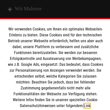
Wir Malteser
Spenden und Helfen
Wir verwenden Cookies, um Ihnen ein optimales Webseiten-
Angebote und Leistungen
Erlebnis zu bieten. Diese Cookies sind für den technischen
Informationen
Betrieb unserer Webseite erforderlich, helfen uns aber auch
Unsere Kurse
dabei, unsere Plattform zu verbessern und zusätzliche
Mitarbeiten
Funktionen bereitzustellen. Sie werden zur besseren
Kontakt
Wir Malteser
Erfolgskontrolle und Aussteuerung von Werbekampagnen,
Impressum
Malteser online
wie z.B. Google Ads, eingesetzt. Das bedeutet, dass Cookies
Datenschutz
zur Personalisierung von Anzeigen verwendet werden. Sie
entscheiden selbst, welche Kategorien Sie zulassen
Malteserorden
möchten. Beachten Sie jedoch, dass bei fehlender
Zustimmung gegebenenfalls nicht mehr alle
Malteser Jugend
Spendenkonto
Funktionalitäten der Webseite zur Verfügung stehen.
Malteser International
Weitere Infos finden Sie in unseren speziellen Cookie-
Sharepoint
Datenschutzhinweisen unter folgendem
Link
.
Empfänger: Malteser Hilfsdienst e.V.