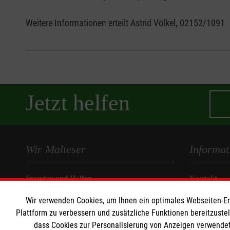
Weitere Informationen erteilt Astrid Völkel, 02152/1091
Jetzt helfen
Wir Malteser
Informat
Spenden und Helfen
Kontakt
Angebote und Leistungen
Impressum
Wir verwenden Cookies, um Ihnen ein optimales Webseiten-Erle
Unsere Kurse
Datenschut
Plattform zu verbessern und zusätzliche Funktionen bereitzuste
Mitarbeiten
dass Cookies zur Personalisierung von Anzeigen verwendet