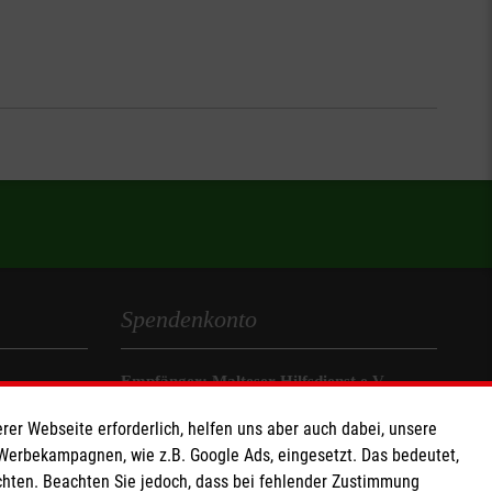
Spendenkonto
Empfänger: Malteser Hilfsdienst e.V.
IBAN: DE78370601201201201019
rer Webseite erforderlich, helfen uns aber auch dabei, unsere
BIC: GENODED1AAC
 Werbekampagnen, wie z.B. Google Ads, eingesetzt. Das bedeutet,
Aachener Bank eG
chten. Beachten Sie jedoch, dass bei fehlender Zustimmung