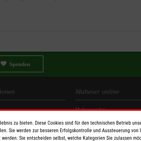
Spenden
ionen
Malteser online
Malteserorden
Malteser Jugend
bnis zu bieten. Diese Cookies sind für den technischen Betrieb unse
z
Malteser International
llen. Sie werden zur besseren Erfolgskontrolle und Aussteuerung von
Sharepoint
 werden. Sie entscheiden selbst, welche Kategorien Sie zulassen mö