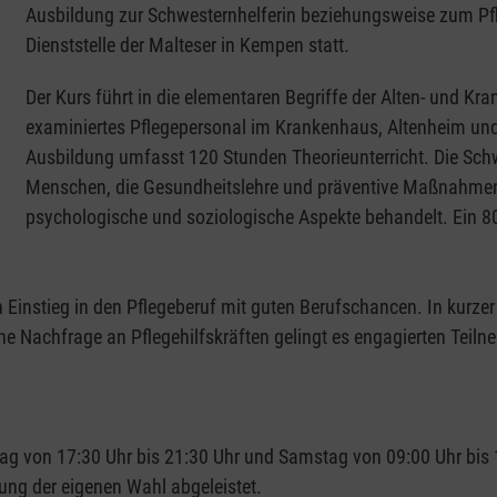
Ausbildung zur Schwesternhelferin beziehungsweise zum Pfleg
Dienststelle der Malteser in Kempen statt.
Der Kurs führt in die elementaren Begriffe der Alten- und Kra
examiniertes Pflegepersonal im Krankenhaus, Altenheim und 
Ausbildung umfasst 120 Stunden Theorieunterricht. Die Schw
Menschen, die Gesundheitslehre und präventive Maßnahmen
psychologische und soziologische Aspekte behandelt. Ein 80
 Einstieg in den Pflegeberuf mit guten Berufschancen. In kurzer
e Nachfrage an Pflegehilfskräften gelingt es engagierten Teilne
tag von 17:30 Uhr bis 21:30 Uhr und Samstag von 09:00 Uhr bis 
tung der eigenen Wahl abgeleistet.