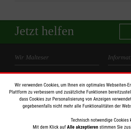
Jetzt helfen
Wir Malteser
Informat
Spenden und Helfen
Kontakt
Angebote und Leistungen
Impressum
Wir verwenden Cookies, um Ihnen ein optimales Webseiten-Erle
Unsere Kurse
Datenschut
Plattform zu verbessern und zusätzliche Funktionen bereitzuste
dass Cookies zur Personalisierung von Anzeigen verwendet
Mitarbeiten
gegebenenfalls nicht mehr alle Funktionalitäten der Web
Wir Malteser
Technisch notwendige Cookies k
Mit dem Klick auf
Alle akzeptieren
stimmen Sie zusä