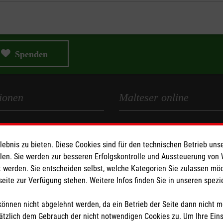
Spenden
ionen
Malteser online
Malteserorden
Malteser Jugend
bnis zu bieten. Diese Cookies sind für den technischen Betrieb unse
z
Malteser International
llen. Sie werden zur besseren Erfolgskontrolle und Aussteuerung von
 werden. Sie entscheiden selbst, welche Kategorien Sie zulassen mö
Sharepoint
seite zur Verfügung stehen. Weitere Infos finden Sie in unseren spe
önnen nicht abgelehnt werden, da ein Betrieb der Seite dann nicht 
tzlich dem Gebrauch der nicht notwendigen Cookies zu. Um Ihre Ein