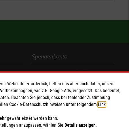
Spendenkonto
Empfänger: Malteser Hilfsdienst e.V.
IBAN: DE78370601201201201019
rer Webseite erforderlich, helfen uns aber auch dabei, unsere
BIC: GENODED1AAC
 Werbekampagnen, wie z.B. Google Ads, eingesetzt. Das bedeutet,
chten. Beachten Sie jedoch, dass bei fehlender Zustimmung
Aachener Bank eG
ziellen Cookie-Datenschutzhinweisen unter folgendem
Link
.
Soziale Netzwerke
mehr gewährleistet werden kann.
stellungen anzupassen, wählen Sie
Details anzeigen
.