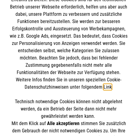
Unsere Kurse
Betrieb unserer Webseite erforderlich, helfen uns aber auch
Mitarbeiten
dabei, unsere Plattform zu verbessern und zusätzliche
Kontakt
Funktionen bereitzustellen. Sie werden zur besseren
Wir Malteser
Impressum
Erfolgskontrolle und Aussteuerung von Werbekampagnen,
Malteser online
wie z.B. Google Ads, eingesetzt. Das bedeutet, dass Cookies
Datenschutz
zur Personalisierung von Anzeigen verwendet werden. Sie
entscheiden selbst, welche Kategorien Sie zulassen
Malteserorden
möchten. Beachten Sie jedoch, dass bei fehlender
Malteser Jugend
Spendenkonto
Zustimmung gegebenenfalls nicht mehr alle
Malteser International
Funktionalitäten der Webseite zur Verfügung stehen.
Weitere Infos finden Sie in unseren speziellen Cookie-
Sharepoint
Empfänger: Malteser Hilfsdienst e.V.
Datenschutzhinweisen unter folgendem
Link
.
IBAN: DE78370601201201201019
Soziale Netzwerke
Technisch notwendige Cookies können nicht abgelehnt
BIC: GENODED1AAC
werden, da ein Betrieb der Seite dann nicht mehr
Aachener Bank eG
gewährleistet werden kann.
Mit dem Klick auf
Alle akzeptieren
stimmen Sie zusätzlich
Der Malteser Hilfsdienst e.V. ist als eingetragene
dem Gebrauch der nicht notwendigen Cookies zu. Um Ihre
gemeinnützige Organisation von der Körperschaft- und