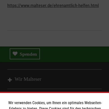
https://www.malteser.de/ehrenamtlich-helfen.html
Spenden
Wir Malteser
Spenden und Helfen
Wir verwenden Cookies, um Ihnen ein optimales Webseiten-
Angebote und Leistungen
Informationen
Erlebnis zu bieten. Diese Cookies sind für den technischen