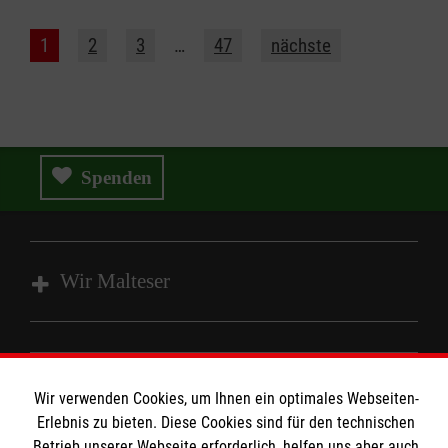
1
2
3
…
47
nächste
Spenden
Wir Malteser
Spenden und Helfen
Angebote und Leistungen
Informationen
Wir verwenden Cookies, um Ihnen ein optimales Webseiten-
Unsere Kurse
Erlebnis zu bieten. Diese Cookies sind für den technischen
Mitarbeiten
Betrieb unserer Webseite erforderlich, helfen uns aber auch