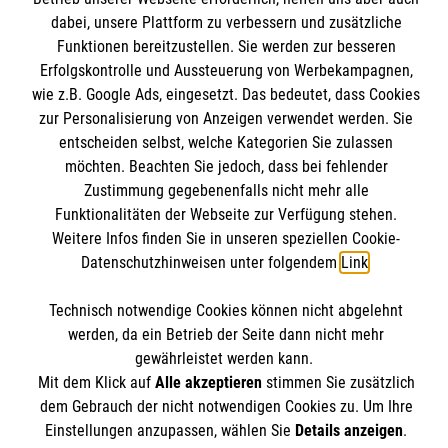
Kontakt
dabei, unsere Plattform zu verbessern und zusätzliche
Wir Malteser
Impressum
Funktionen bereitzustellen. Sie werden zur besseren
Malteser online
Erfolgskontrolle und Aussteuerung von Werbekampagnen,
Datenschutz
wie z.B. Google Ads, eingesetzt. Das bedeutet, dass Cookies
zur Personalisierung von Anzeigen verwendet werden. Sie
Malteserorden
entscheiden selbst, welche Kategorien Sie zulassen
Malteser Jugend
Spendenkonto
möchten. Beachten Sie jedoch, dass bei fehlender
Malteser International
Zustimmung gegebenenfalls nicht mehr alle
Funktionalitäten der Webseite zur Verfügung stehen.
Sharepoint
Empfänger: Malteser Hilfsdienst e.V.
Weitere Infos finden Sie in unseren speziellen Cookie-
Datenschutzhinweisen unter folgendem
Link
.
IBAN: DE78370601201201201019
Soziale Netzwerke
BIC: GENODED1AAC
Technisch notwendige Cookies können nicht abgelehnt
Aachener Bank eG
werden, da ein Betrieb der Seite dann nicht mehr
gewährleistet werden kann.
Der Malteser Hilfsdienst e.V. ist als eingetragene
Mit dem Klick auf
Alle akzeptieren
stimmen Sie zusätzlich
gemeinnützige Organisation von der Körperschaft- und
dem Gebrauch der nicht notwendigen Cookies zu. Um Ihre
Gewerbesteuer befreit.
Einstellungen anzupassen, wählen Sie
Details anzeigen
.