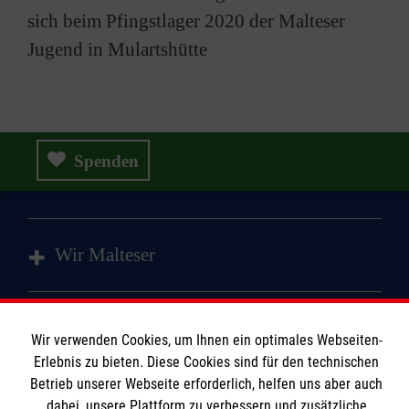
sich beim Pfingstlager 2020 der Malteser
Jugend in Mulartshütte
Spenden
Wir Malteser
Spenden und Helfen
Wir verwenden Cookies, um Ihnen ein optimales Webseiten-
Angebote und Leistungen
Informationen
Erlebnis zu bieten. Diese Cookies sind für den technischen
Unsere Kurse
Betrieb unserer Webseite erforderlich, helfen uns aber auch
Mitarbeiten
dabei, unsere Plattform zu verbessern und zusätzliche