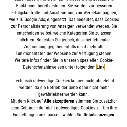
Kontakt
Funktionen bereitzustellen. Sie werden zur besseren
Wir Malteser
Erfolgskontrolle und Aussteuerung von Werbekampagnen,
Impressum
Malteser online
wie z.B. Google Ads, eingesetzt. Das bedeutet, dass Cookies
Datenschutz
zur Personalisierung von Anzeigen verwendet werden. Sie
entscheiden selbst, welche Kategorien Sie zulassen
Malteserorden
möchten. Beachten Sie jedoch, dass bei fehlender
Malteser Jugend
Spendenkonto
Zustimmung gegebenenfalls nicht mehr alle
Malteser International
Funktionalitäten der Webseite zur Verfügung stehen.
Weitere Infos finden Sie in unseren speziellen Cookie-
Sharepoint
Empfänger: Malteser Hilfsdienst e.V.
Datenschutzhinweisen unter folgendem
Link
.
IBAN: DE 50 3706 0193 1004 0110 11
Soziale Netzwerke
Technisch notwendige Cookies können nicht abgelehnt
BIC: GENODED1PA7
werden, da ein Betrieb der Seite dann nicht mehr
gewährleistet werden kann.
Mit dem Klick auf
Alle akzeptieren
stimmen Sie zusätzlich
Der Malteser Hilfsdienst e.V. ist als eingetragene
dem Gebrauch der nicht notwendigen Cookies zu. Um Ihre
gemeinnützige Organisation von der Körperschaft- und
Einstellungen anzupassen, wählen Sie
Details anzeigen
.
Gewerbesteuer befreit.